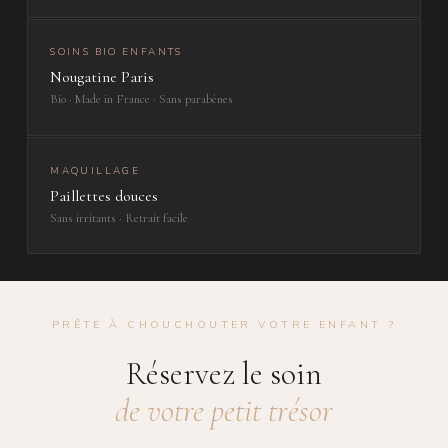
SOINS BIO ENFANTS
Nougatine Paris
Bio · Made in France · Sans parabènes
MAQUILLAGE
Paillettes douces
Sans irritants · Retrait facile
PRÊTE À CHOUCHOUTER VOTRE ENFANT ?
Réservez le soin
de votre petit trésor