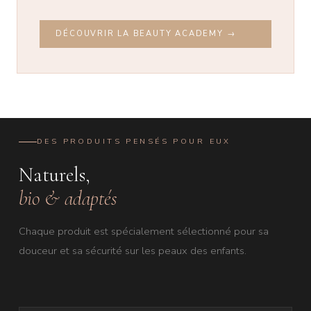
DÉCOUVRIR LA BEAUTY ACADEMY →
DES PRODUITS PENSÉS POUR EUX
Naturels,
bio & adaptés
Chaque produit est spécialement sélectionné pour sa
douceur et sa sécurité sur les peaux des enfants.