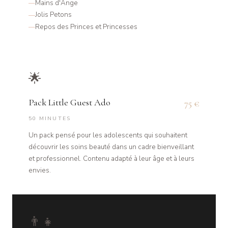
Mains d'Ange
Jolis Petons
Repos des Princes et Princesses
🌟
Pack Little Guest Ado
75 €
50 MINUTES
Un pack pensé pour les adolescents qui souhaitent
découvrir les soins beauté dans un cadre bienveillant
et professionnel. Contenu adapté à leur âge et à leurs
envies.
👨‍👧