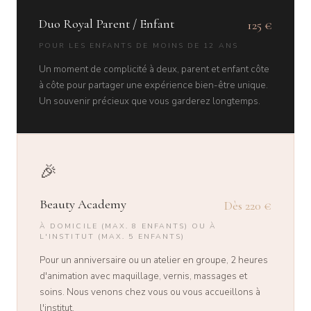
Duo Royal Parent / Enfant
125 €
POUR LES ENFANTS DE MOINS DE 12 ANS
Un moment de complicité à deux, parent et enfant côte
à côte pour partager une expérience bien-être unique.
Un souvenir précieux que vous garderez longtemps.
🎉
Beauty Academy
Dès 220 €
À DOMICILE (MAX. 8 ENFANTS) OU À
L'INSTITUT (MAX. 5 ENFANTS)
Pour un anniversaire ou un atelier en groupe, 2 heures
d'animation avec maquillage, vernis, massages et
soins. Nous venons chez vous ou vous accueillons à
l'institut.