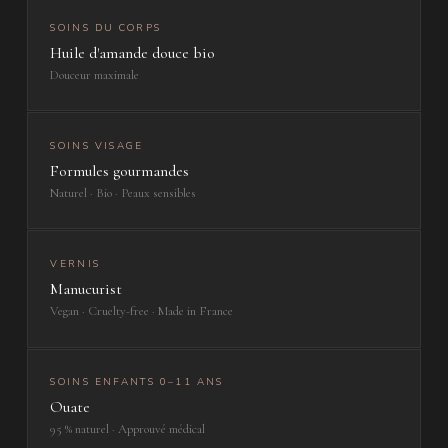
SOINS DU CORPS
Huile d'amande douce bio
Douceur maximale
SOINS VISAGE
Formules gourmandes
Naturel · Bio · Peaux sensibles
VERNIS
Manucurist
Vegan · Cruelty-free · Made in France
SOINS ENFANTS 0–11 ANS
Ouate
95 % naturel · Approuvé médical