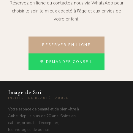
Réservez en ligne ou contactez-nous via WhatsApp pour
choisir le soin le mieux adapté à l'âge et aux envies de
votre enfant.
RÉSERVER EN LIGNE
💬 DEMANDER CONSEIL
Image de Soi
INSTITUT DE BEAUTÉ · AUBEL
Votre espace de beauté et de bien-être à
Aubel depuis plus de 20 ans. Soins en
cabine, produits d'exception,
technologies de pointe.